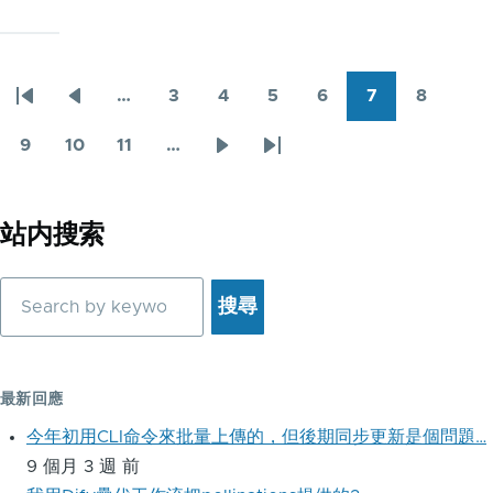
…
3
4
5
6
7
8
First
Previous
頁
頁
頁
頁
目
頁
Pagination
page
page
面
面
面
面
前
面
9
10
11
…
頁
頁
頁
下
Last
頁
面
面
面
一
page
面
頁
站内搜索
搜
尋
最新回應
今年初用CLI命令來批量上傳的，但後期同步更新是個問題…
9 個月 3 週 前