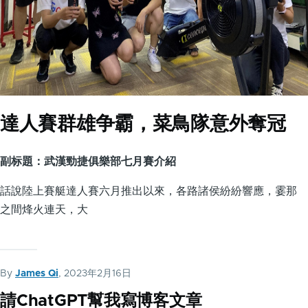
達人賽群雄争霸，菜鳥隊意外奪冠
副标題：武漢勁捷俱樂部七月賽介紹
話說陸上賽艇達人賽六月推出以來，各路諸侯紛紛響應，霎那
之間烽火連天，大
By
James Qi
, 2023年2月16日
請ChatGPT幫我寫博客文章