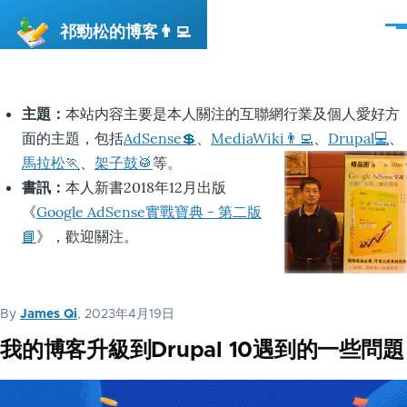
移至主內容
祁勁松的博客👨‍💻
選
單
主題：
本站内容主要是本人關注的互聯網行業及個人愛好方
面的主題，包括
AdSense💲
、
MediaWiki👨‍💻
、
Drupal💻
、
馬拉松🏃
、
架子鼓🥁
等。
書訊：
本人新書2018年12月出版
《
Google AdSense實戰寶典 - 第二版
📘
》，歡迎關注。
By
James Qi
, 2023年4月19日
我的博客升級到Drupal 10遇到的一些問題