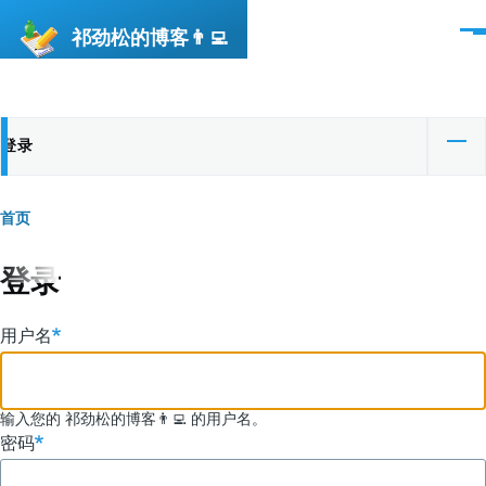
跳转到主要内容
祁劲松的博客👨‍💻
菜
单
登录
主
（活
动
标
标
首页
面
签
签）
包
登录
屑
用户名
输入您的 祁劲松的博客👨‍💻 的用户名。
密码