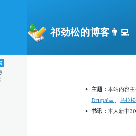
跳转到主要内容
祁劲松的博客👨‍💻
S源
主题：
本站内容主
Drupal💻
、
马拉松
书讯：
本人新书20