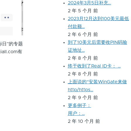
2024年3月5日补充…
2 年 5 个月 前
2023月12月达到100美元最低
付款额…
2 年 6 个月 前
到了10美元后需要收PIN码验
i日”的专题
证地址…
l.com有
2 年 8 个月 前
终于收到了Real ID卡： …
2 年 8 个月 前
上面说的“安装WinGate来做
http/https…
2 年 9 个月 前
更多例子：
用户：…
2 年 10 个月 前