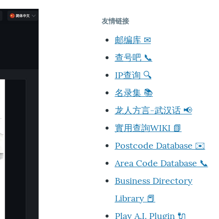
友情链接
邮编库 ✉
查号吧 📞
IP查询 🔍
名录集 📚
龙人方言-武汉话 📢
實用查詢WIKI 📗
Postcode Database ✉️
Area Code Database 📞
Business Directory
Library 📕
Play A.I. Plugin 🔌