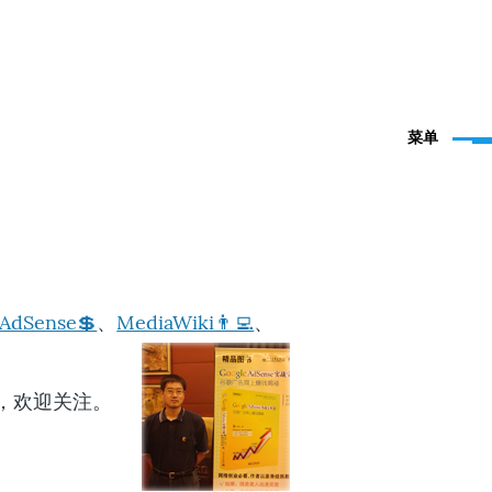
菜单
AdSense💲
、
MediaWiki👨‍💻
、
，欢迎关注。