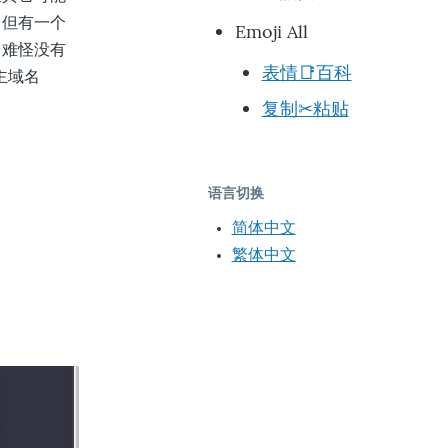
，但有一个
Emoji All
，难怪没有
表情📑百科
主域名
复制✂粘贴
语言切换
简体中文
繁体中文