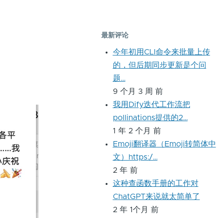
最新评论
今年初用CLI命令来批量上传
的，但后期同步更新是个问
题…
9 个月 3 周 前
我用Dify迭代工作流把
pollinations提供的2…
1 年 2 个月 前
Emoji翻译器（Emoji转简体中
文）https:/…
2 年 前
这种查函数手册的工作对
ChatGPT来说就太简单了
2 年 1个月 前