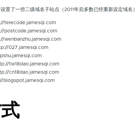
面还设置了一些二级域名子站点（2011年后多数已经重新设定域名
telecode.jamesqi.com
postcode.jamesqi.com
wenbanzhu.jamesqi.com
//027.jamesqi.com
pshu.jamesqi.com
/tw18dao.jamesqi.com
/cn18dao.jamesqi.com
/blogspot.jamesqi.com
方式