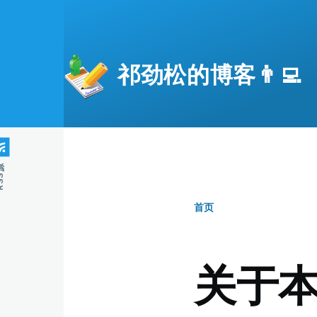
跳转到主要内容
祁劲松的博客👨‍💻
S源
首页
面
包
关于
屑