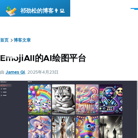
跳转到主要内容
祁劲松的博客👨‍💻
菜
单
首页
博客文章
面
包
EmojiAll的AI绘图平台
屑
由
James Qi
, 2025年4月23日