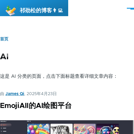
跳转到主要内容
祁劲松的博客👨‍💻
菜
单
首页
面
包
AI
屑
这是 AI 分类的页面，点击下面标题查看详细文章内容：
由
James Qi
, 2025年4月23日
EmojiAll的AI绘图平台