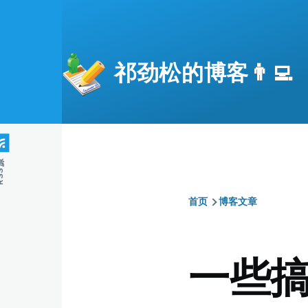
跳转到主要内容
祁劲松的博客👨‍💻
S源
首页
博客文章
面
包
一些搞
屑