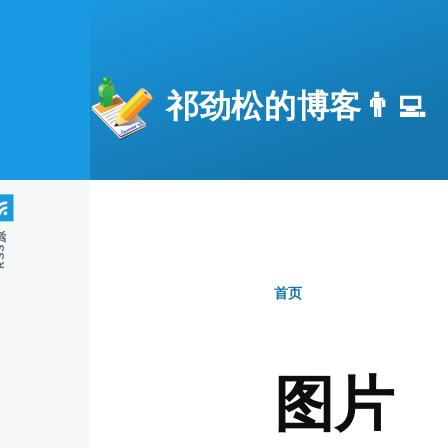
跳转到主要内容
祁劲松的博客👨‍💻
S源
首页
面
包
图片
屑