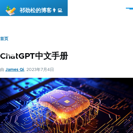
跳转到主要内容
祁劲松的博客👨‍💻
菜
单
首页
面
包
ChatGPT中文手册
屑
由
James Qi
, 2023年7月4日