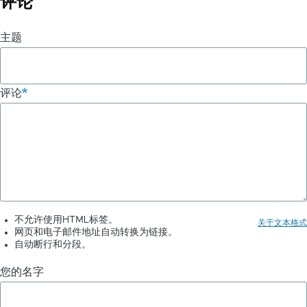
评论
遍
主题
历
链
评论
接：
ChatGPT
聊
天
插
件
不允许使用HTML标签。
关于文本格式
网页和电子邮件地址自动转换为链接。
自动断行和分段。
您的名字