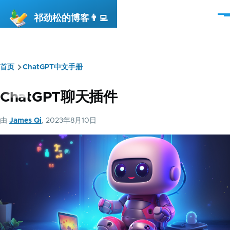
跳转到主要内容
祁劲松的博客👨‍💻
菜
单
首页
ChatGPT中文手册
面
包
ChatGPT聊天插件
屑
由
James Qi
, 2023年8月10日