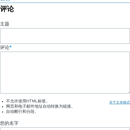
书
评论
籍
主题
遍
历
链
评论
接：
《Google
AdSense
实
战
不允许使用HTML标签。
关于文本格式
网页和电子邮件地址自动转换为链接。
宝
自动断行和分段。
典》
您的名字