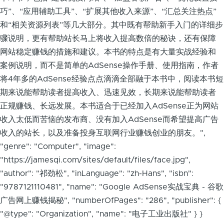
巧”、“应用辅助工具”、“扩展其他收入来源”、“汇总关注热点”
和“相关资源列表”等几大部分。其中既有帮助新手入门的详细步
骤说明，更有帮助站长马上将收入提高数倍的秘诀，还有保障
网站稳定赚钱的措施和建议。本书的特点是有大量实战经验和
案例说明，而不是简单的AdSense操作手册、使用指南，作者
将4年多的AdSense经验点点滴滴全部融于本书中，阅读本书短
期来说能帮助读者提高收入、迅速见效，长期来说能帮助读者
正规赚钱、长远发展。本书适合于已经加入AdSense正为网站
收入太低而苦恼的发布商、没有加入AdSense而希望提高广告
收入的站长，以及准备投身互联网行业赚钱创业的朋友。",
"genre": "Computer", "image":
"https://jamesqi.com/sites/default/files/face.jpg",
"author": "祁劲松", "inLanguage": "zh-Hans", "isbn":
"9787121110481", "name": "Google AdSense实战宝典 - 谷歌
广告网上赚钱揭秘", "numberOfPages": "286", "publisher": {
"@type": "Organization", "name": "电子工业出版社" } }