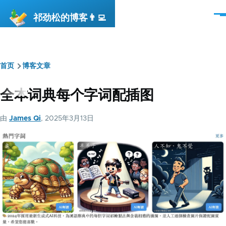
跳转到主要内容
祁劲松的博客👨‍💻
菜
单
首页
博客文章
面
包
全本词典每个字词配插图
屑
由
James Qi
, 2025年3月13日