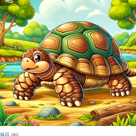
龜茲
qiū