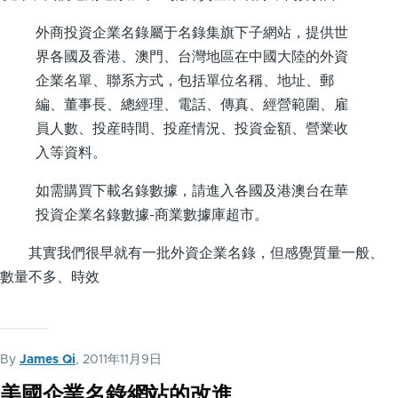
外商投資企業名錄屬于名錄集旗下子網站，提供世
界各國及香港、澳門、台灣地區在中國大陸的外資
企業名單、聯系方式，包括單位名稱、地址、郵
編、董事長、總經理、電話、傳真、經營範圍、雇
員人數、投産時間、投産情況、投資金額、營業收
入等資料。
如需購買下載名錄數據，請進入各國及港澳台在華
投資企業名錄數據-商業數據庫超市。
其實我們很早就有一批外資企業名錄，但感覺質量一般、
數量不多、時效
By
James Qi
, 2011年11月9日
美國企業名錄網站的改進