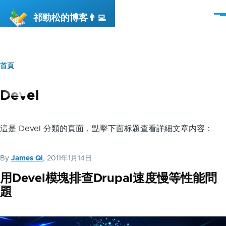
移至主內容
祁勁松的博客👨‍💻
選
單
首頁
導
航
Devel
連
結
這是 Devel 分類的頁面，點擊下面标題查看詳細文章内容：
By
James Qi
, 2011年1月14日
用Devel模塊排查Drupal速度慢等性能問
題