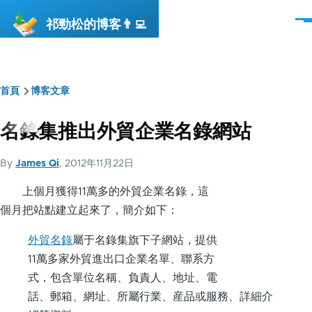
移至主內容
祁勁松的博客👨‍💻
選
單
首頁
博客文章
導
航
名錄集推出外貿企業名錄網站
連
By
James Qi
, 2012年11月22日
結
上個月獲得11萬多的外貿企業名錄，這
個月把站點建立起來了，簡介如下：
外貿名錄
屬于名錄集旗下子網站，提供
11萬多家外貿進出口企業名單、聯系方
式，包含單位名稱、負責人、地址、電
話、郵箱、網址、所屬行業、産品或服務、詳細介