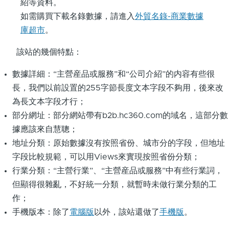
紹等資料。
如需購買下載名錄數據，請進入
外貿名錄-商業數據
庫超市
。
該站的幾個特點：
數據詳細：“主營産品或服務”和“公司介紹”的内容有些很
長，我們以前設置的255字節長度文本字段不夠用，後來改
為長文本字段才行；
部分網址：部分網站帶有b2b.hc360.com的域名，這部分數
據應該來自慧聰；
地址分類：原始數據沒有按照省份、城市分的字段，但地址
字段比較規範，可以用Views來實現按照省份分類；
行業分類：“主營行業”、“主營産品或服務”中有些行業詞，
但顯得很雜亂，不好統一分類，就暫時未做行業分類的工
作；
手機版本：除了
電腦版
以外，該站還做了
手機版
。