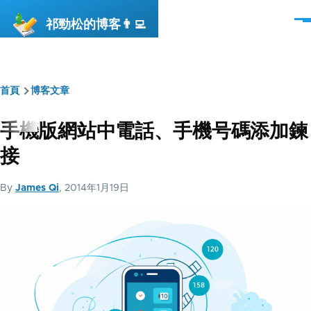
移至主內容
祁勁松的博客👨‍💻
選
單
首頁
博客文章
導
航
手機版網站中電話、手機号碼添加鍊
連
接
結
By
James Qi
, 2014年1月19日