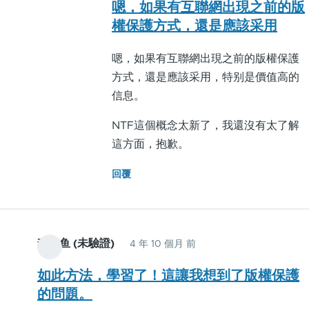
reply
嗯，如果有互聯網出現之前的版
困
to
權保護方式，還是應該采用
难
除
by
嗯，如果有互聯網出現之前的版權保護
了
James
方式，還是應該采用，特别是價值高的
网
Qi
信息。
站
常
NTF這個概念太新了，我還沒有太了解
规
這方面，抱歉。
的
数
回覆
据、
文
章
李小鱼 (未驗證)
4 年 10 個月 前
等
信
如此方法，學習了！這讓我想到了版權保護
息，
的問題。
像