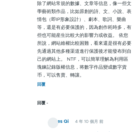
除了網站常規的數據、文章等信息，像一些文
于
小
學藝術類作品，比如原創的詩、文、小說、表
做
鱼
情包（即IP形象設計）、劇本、歌詞、樂曲
原
(未
等，還是有必要保護的，因為創作耗時多，有
创
驗
些也可能産生比較大的影響力或收益。 依您
的
證)
所說，網站維權比較困難，看來還是很有必要
中
先通過其他多種渠道進行保護後才能發布到自
小
己的網站上。 NTF，可以簡單理解為利用區
网
塊鍊記錄版權信息，将數字作品變成數字貨
站
币，可以售賣、轉讓。
来
说，
回覆
维
权
回覆
确
实
James Qi
4 年 10 個月 前
比
In
较