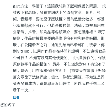
一
如此方法，學習了！這讓我想到了版權保護的問題。 想
些
請教下祁老師，發布在網站上的原創文章、圖片、視
文
頻、音頻等，要怎麼保護版權？因為數量比較多，都登
学
記版權顯然不可行。但若是被抄襲、洗稿，或被應用在
艺
公衆号、抖音、印刷品等各類媒介，要怎麼維權？ 我了
术
解到，作品維權最主要的是證明擁有權和創作時間。那
类
麼，在公開發布之前，通過先給自己發郵件，或者上傳
作
到GitHub，以用作作品存在時間的證明，不知這樣做是
品
否可行？ 不知有沒有其他便捷的、可批量操作的、保護
by
原創數字作品的措施？ 另外，不知道您對NTF有沒有了
李
解，是否可用在版權保護方面？ （前幾天在電腦上對幾
小
篇文章發了幾條評論，但您一條都沒回複。不知道是評
鱼
論沒發布成功，還是您最近比較忙，所以我在手機上又
(未
發了一次。）
驗
回覆
證)
您的名字