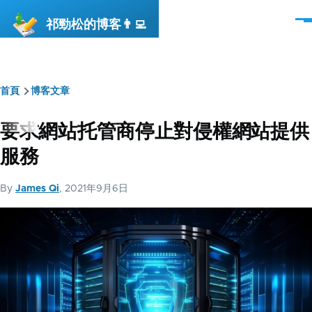
移至主內容
祁勁松的博客👨‍💻
選
單
首頁
博客文章
導
航
要求網站托管商停止對侵權網站提供
連
服務
結
By
James Qi
, 2021年9月6日