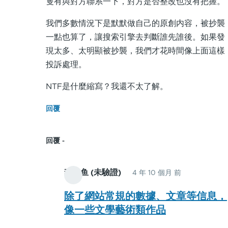
隻有與對方聯系一下，對方是否整改也沒有把握。
习
了！
我們多數情況下是默默做自己的原創内容，被抄襲
这
一點也算了，讓搜索引擎去判斷誰先誰後。如果發
让
現太多、太明顯被抄襲，我們才花時間像上面這樣
我
投訴處理。
想
到
NTF是什麼縮寫？我還不太了解。
了
回覆
版
权
保
回覆
护
的
李小鱼 (未驗證)
4 年 10 個月 前
In
问
reply
除了網站常規的數據、文章等信息，
题。
to
像一些文學藝術類作品
by
对
李