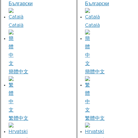
Български
Български
Català
Català
簡體中文
簡體中文
繁體中文
繁體中文