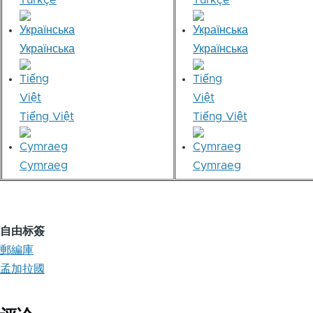
Türkçe
Türkçe
Українська
Українська
Tiếng Việt
Tiếng Việt
Cymraeg
Cymraeg
自由标簽
郵編庫
孟加拉國