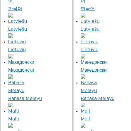
한국어
한국어
Latviešu
Latviešu
Lietuvių
Lietuvių
Македонски
Македонски
Bahasa Melayu
Bahasa Melayu
Malti
Malti