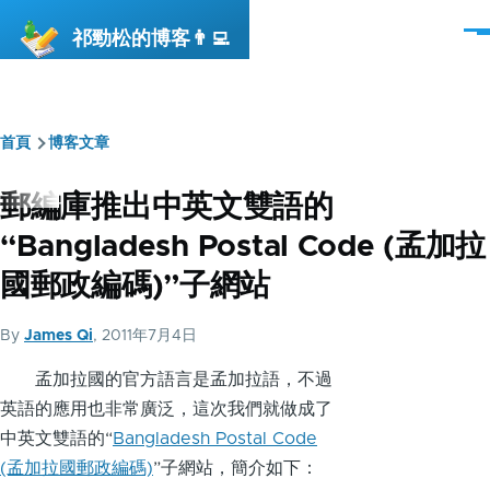
移至主內容
祁勁松的博客👨‍💻
選
單
首頁
博客文章
導
航
郵編庫推出中英文雙語的
連
“Bangladesh Postal Code (孟加拉
結
國郵政編碼)”子網站
By
James Qi
, 2011年7月4日
孟加拉國的官方語言是孟加拉語，不過
英語的應用也非常廣泛，這次我們就做成了
中英文雙語的“
Bangladesh Postal Code
(孟加拉國郵政編碼)
”子網站，簡介如下：