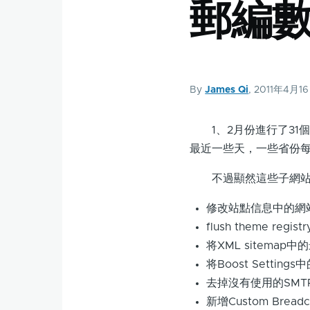
郵編
結
By
James Qi
, 2011年4月1
1、2月份進行了31個
最近一些天，一些省份
不過顯然這些子網站還
修改站點信息中的網站口号
flush theme re
将XML sitem
将Boost Setti
去掉沒有使用的SMT
新增Custom Bre