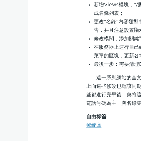
新增Views模塊，“
成名錄列表；
更改“名錄”内容類
告，并且注意設置顯
修改模闆，添加關鍵
在服務器上運行自己編寫
菜單的區塊，更新各
最後一步：需要清理B
這一系列網站的全文檢
上面這些修改也應該同
些都進行完畢後，會将這
電話号碼為主，與名錄
自由标簽
郵編庫