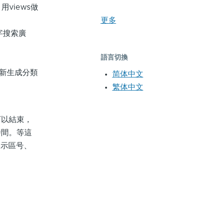
views做
更多
字搜索廣
語言切換
并重新生成分類
简体中文
繁体中文
以結束，
時間。等這
展示區号、