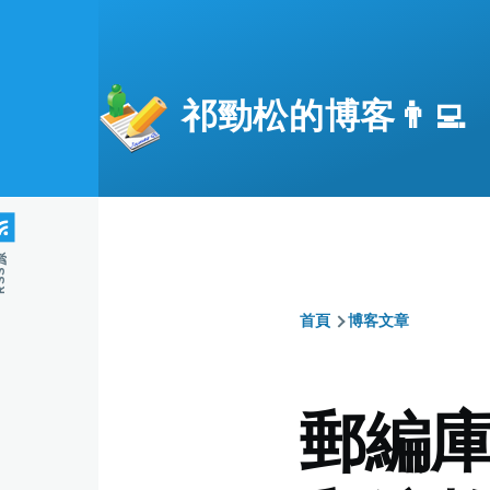
移至主內容
祁勁松的博客👨‍💻
S源
首頁
博客文章
導
航
郵編庫
連