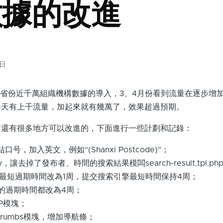
數據的改進
6日
省份近千萬組織機構數據的導入，3、4月份看到流量在逐步增
每天有上千流量，加起來就有幾萬了，效果超過預期。
有很多地方可以改進的，下面進行一些計劃和記錄：
，加入英文，例如“(Shanxi Postcode)”；
gistry，讓去掉了發布者、時間的搜索結果模闆search-result.tpl.p
ap中的最短過期時間改為1周，提交搜索引擎最短時間保持4周；
ngs中的過期時間都改為4周；
P模塊；
adcrumbs模塊，增加導航條；