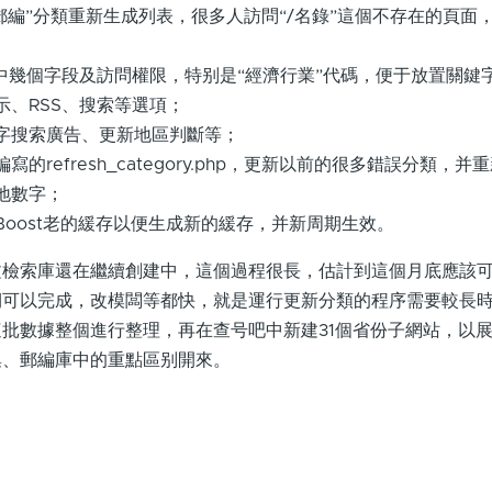
/郵編”分類重新生成列表，很多人訪問“/名錄”這個不存在的頁面，用
型中幾個字段及訪問權限，特别是“經濟行業”代碼，便于放置關鍵
示、RSS、搜索等選項；
字搜索廣告、更新地區判斷等；
的refresh_category.php，更新以前的很多錯誤分類，
地數字；
oost老的緩存以便生成新的緩存，并新周期生效。
索庫還在繼續創建中，這個過程很長，估計到這個月底應該可
期可以完成，改模闆等都快，就是運行更新分類的程序需要較長
批數據整個進行整理，再在查号吧中新建31個省份子網站，以
集、郵編庫中的重點區别開來。