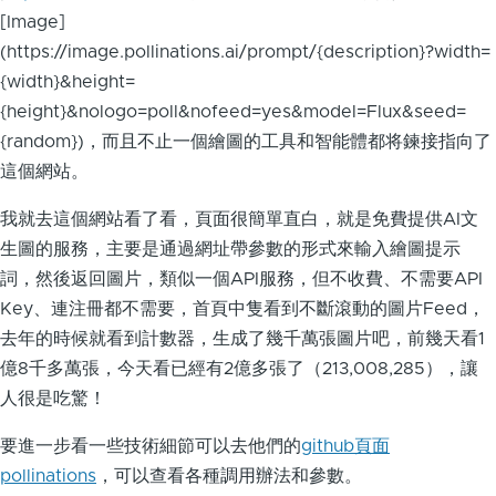
[Image]
(https://image.pollinations.ai/prompt/{description}?width=
{width}&height=
{height}&nologo=poll&nofeed=yes&model=Flux&seed=
{random})，而且不止一個繪圖的工具和智能體都将鍊接指向了
這個網站。
我就去這個網站看了看，頁面很簡單直白，就是免費提供AI文
生圖的服務，主要是通過網址帶參數的形式來輸入繪圖提示
詞，然後返回圖片，類似一個API服務，但不收費、不需要API
Key、連注冊都不需要，首頁中隻看到不斷滾動的圖片Feed，
去年的時候就看到計數器，生成了幾千萬張圖片吧，前幾天看1
億8千多萬張，今天看已經有2億多張了（213,008,285），讓
人很是吃驚！
要進一步看一些技術細節可以去他們的
github頁面
pollinations
，可以查看各種調用辦法和參數。