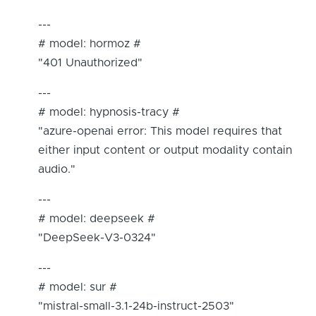
---
# model: hormoz #
"401 Unauthorized"
---
# model: hypnosis-tracy #
"azure-openai error: This model requires that
either input content or output modality contain
audio."
---
# model: deepseek #
"DeepSeek-V3-0324"
---
# model: sur #
"mistral-small-3.1-24b-instruct-2503"