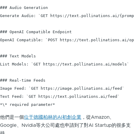
### Audio Generation

Generate Audio: `GET https://text.pollinations.ai/{promp
### OpenAI Compatible Endpoint

OpenAI Compatible: `POST https://text.pollinations.ai/op
### Text Models

List Models: `GET https://text.pollinations.ai/models`

### Real-time Feeds

Image Feed: `GET https://image.pollinations.ai/feed`

Text Feed: `GET https://text.pollinations.ai/feed`

*\* required parameter*
他們是一個
位于德國柏林的AI初創企業
，從Amazon、
Google、Nvidia等大公司處也申請到了對AI Startup的很多支
持。