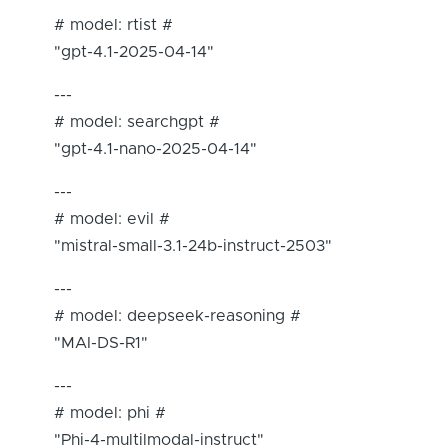
# model: rtist #
"gpt-4.1-2025-04-14"
---
# model: searchgpt #
"gpt-4.1-nano-2025-04-14"
---
# model: evil #
"mistral-small-3.1-24b-instruct-2503"
---
# model: deepseek-reasoning #
"MAI-DS-R1"
---
# model: phi #
"Phi-4-multilmodal-instruct"