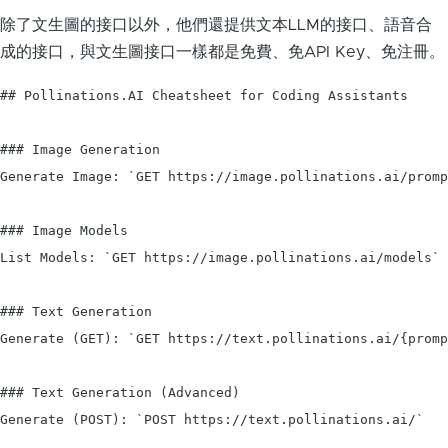
除了文生圖的接口以外，他們還提供文本LLM的接口、語音合
成的接口，與文生圖接口一樣都是免費、免API Key、免注冊。
## Pollinations.AI Cheatsheet for Coding Assistants

### Image Generation

Generate Image: `GET https://image.pollinations.ai/promp
### Image Models

List Models: `GET https://image.pollinations.ai/models`

### Text Generation

Generate (GET): `GET https://text.pollinations.ai/{promp
### Text Generation (Advanced)

Generate (POST): `POST https://text.pollinations.ai/`
