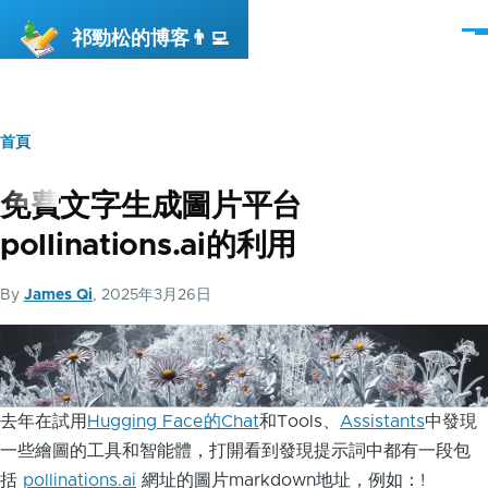
移至主內容
祁勁松的博客👨‍💻
選
單
首頁
導
航
免費文字生成圖片平台
連
pollinations.ai的利用
結
By
James Qi
, 2025年3月26日
去年在試用
Hugging Face的Chat
和Tools、
Assistants
中發現
一些繪圖的工具和智能體，打開看到發現提示詞中都有一段包
括
pollinations.ai
網址的圖片markdown地址，例如：!