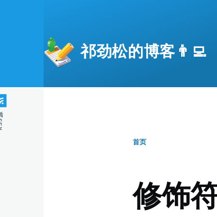
跳转到主要内容
祁劲松的博客👨‍💻
S源
首页
面
包
修饰
屑