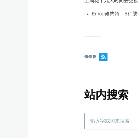
上周花了几天时间去更彻
Emoji修饰符：5种肤
修饰符
站内搜索
搜
索