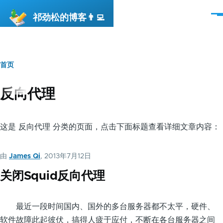
跳转到主要内容
祁劲松的博客👨‍💻
菜
单
首页
面
包
反向代理
屑
这是 反向代理 分类的页面，点击下面标题查看详细文章内容：
由
James Qi
, 2013年7月12日
关闭Squid反向代理
最近一段时间国内、国外的多台服务器都不太平，硬件、
软件故障此起彼伏，搞得人疲于应付，不断在各台服务器之间