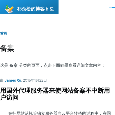
跳转到主要内容
祁劲松的博客👨‍💻
菜
单
首页
面
包
备案
屑
这是 备案 分类的页面，点击下面标题查看详细文章内容：
由
James Qi
, 2015年1月22日
用国外代理服务器来使网站备案不中断用
户访问
在把网站从托管独立服务器向云平台转移的过程中，在国