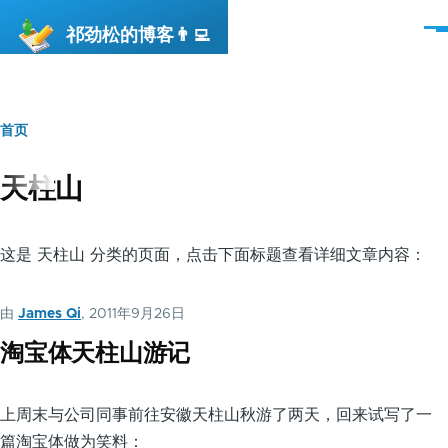
跳转到主要内容
祁劲松的博客👨‍💻
菜
单
首页
面
包
天柱山
屑
这是 天柱山 分类的页面，点击下面标题查看详细文章内容：
由
James Qi
, 2011年9月26日
淘宝体天柱山游记
上周末与公司同事前往安徽天柱山秋游了两天，回来试写了一
篇淘宝体做为笑料：