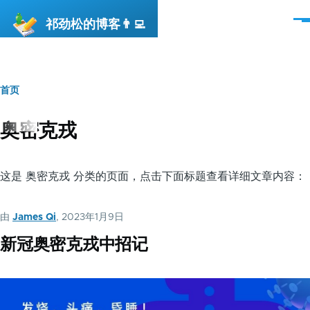
跳转到主要内容
祁劲松的博客👨‍💻
菜
单
首页
面
包
奥密克戎
屑
这是 奥密克戎 分类的页面，点击下面标题查看详细文章内容：
由
James Qi
, 2023年1月9日
新冠奥密克戎中招记