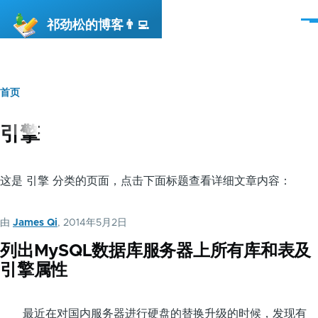
跳转到主要内容
祁劲松的博客👨‍💻
菜
单
首页
面
包
引擎
屑
这是 引擎 分类的页面，点击下面标题查看详细文章内容：
由
James Qi
, 2014年5月2日
列出MySQL数据库服务器上所有库和表及
引擎属性
最近在对国内服务器进行硬盘的替换升级的时候，发现有