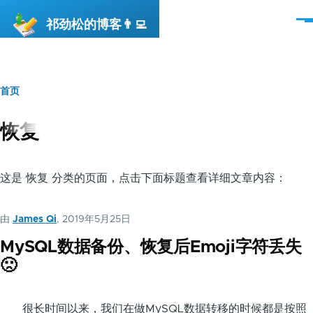
跳转到主要内容
祁劲松的博客👨‍💻
菜
单
首页
面
包
恢复
屑
这是 恢复 分类的页面，点击下面标题查看详细文章内容：
由
James Qi
, 2019年5月25日
MySQL数据备份、恢复后Emoji字符丢失
🙁
很长时间以来，我们在做MySQL数据转移的时候都是按照