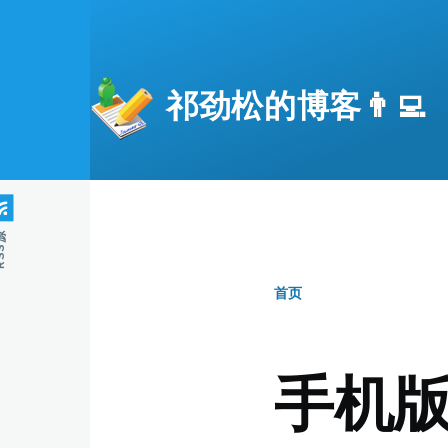
跳转到主要内容
祁劲松的博客👨‍💻
S源
首页
面
包
手机
屑