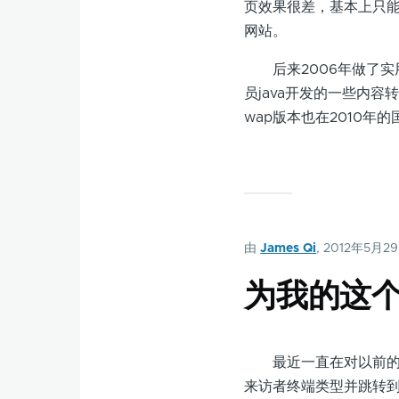
页效果很差，基本上只能
网站。
后来2006年做了实用查
员java开发的一些内容
wap版本也在2010年
由
James Qi
, 2012年5月2
为我的这
最近一直在对以前的一
来访者终端类型并跳转到相应