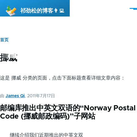
跳转到主要内容
祁劲松的博客👨‍💻
菜
单
首页
面
包
挪威
屑
这是 挪威 分类的页面，点击下面标题查看详细文章内容：
由
James Qi
, 2011年7月17日
邮编库推出中英文双语的“Norway Postal
Code (挪威邮政编码)”子网站
继续介绍我们近期推出的中英文双