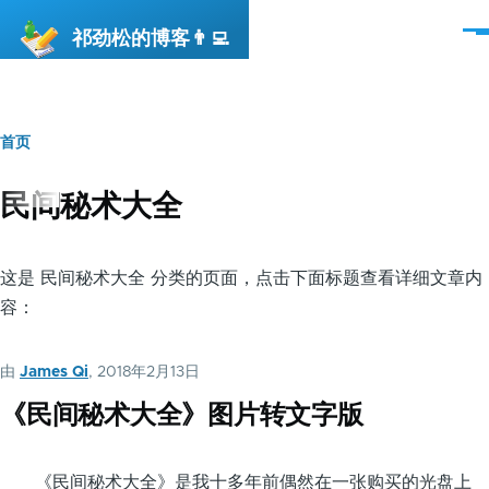
跳转到主要内容
祁劲松的博客👨‍💻
菜
单
首页
面
包
民间秘术大全
屑
这是 民间秘术大全 分类的页面，点击下面标题查看详细文章内
容：
由
James Qi
, 2018年2月13日
《民间秘术大全》图片转文字版
《民间秘术大全》是我十多年前偶然在一张购买的光盘上