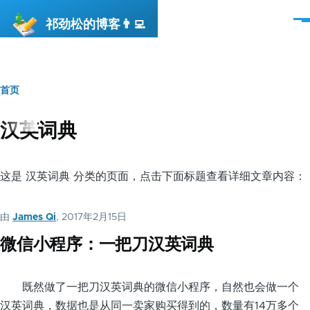
跳转到主要内容
祁劲松的博客👨‍💻
菜
单
首页
面
包
汉英词典
屑
这是 汉英词典 分类的页面，点击下面标题查看详细文章内容：
由
James Qi
, 2017年2月15日
微信小程序：一把刀汉英词典
既然做了一把刀汉英词典的微信小程序，自然也会做一个
汉英词典，数据也是从同一卖家购买得到的，数量有14万多个