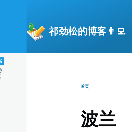
跳转到主要内容
祁劲松的博客👨‍💻
S源
首页
面
包
波兰
屑