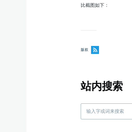
比截图如下：
版权
站内搜索
搜
索