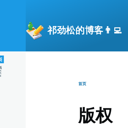
跳转到主要内容
祁劲松的博客👨‍💻
S源
首页
面
包
版权
屑