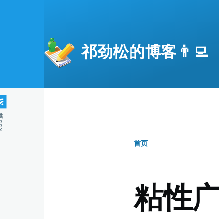
跳转到主要内容
祁劲松的博客👨‍💻
S源
首页
面
包
粘性
屑