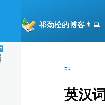
跳转到主要内容
祁劲松的博客👨‍💻
S源
首页
面
包
英汉
屑