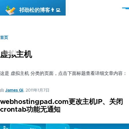
跳转到主要内容
祁劲松的博客👨‍💻
菜
单
首页
面
包
虚拟主机
屑
这是 虚拟主机 分类的页面，点击下面标题查看详细文章内容：
由
James Qi
, 2011年1月7日
webhostingpad.com更改主机IP、关闭
crontab功能无通知