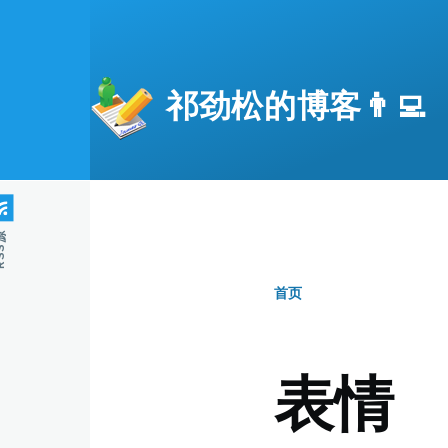
跳转到主要内容
祁劲松的博客👨‍💻
S源
首页
面
包
表情
屑