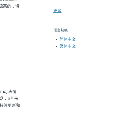
量极高的，请
更多
语言切换
简体中文
繁体中文
oji表情
，5月份
行持续更新和