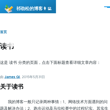
跳转到主要内容
祁劲松的博客👨‍💻
菜
单
首页
面
包
读书
屑
这是 读书 分类的页面，点击下面标题查看详细文章内容：
由
James Qi
, 2015年5月31日
关于读书
我的博客一般只记录两种事情：1、网络技术方面遇到的问
题及解决办法；2、跑步运动及马拉松赛中的过程纪实。其实生