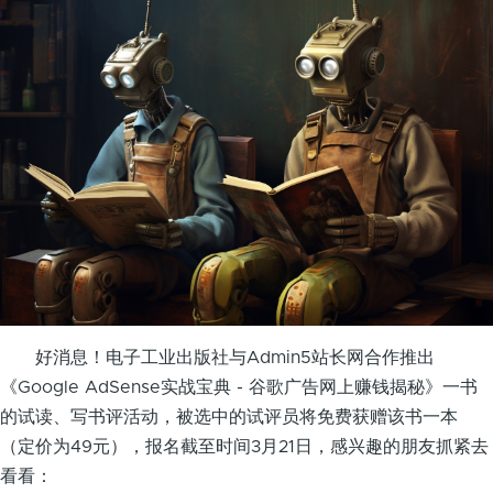
好消息！电子工业出版社与Admin5站长网合作推出
《Google AdSense实战宝典 - 谷歌广告网上赚钱揭秘》一书
的试读、写书评活动，被选中的试评员将免费获赠该书一本
（定价为49元），报名截至时间3月21日，感兴趣的朋友抓紧去
看看：