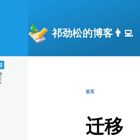
跳转到主要内容
祁劲松的博客👨‍💻
S源
首页
面
包
迁移
屑