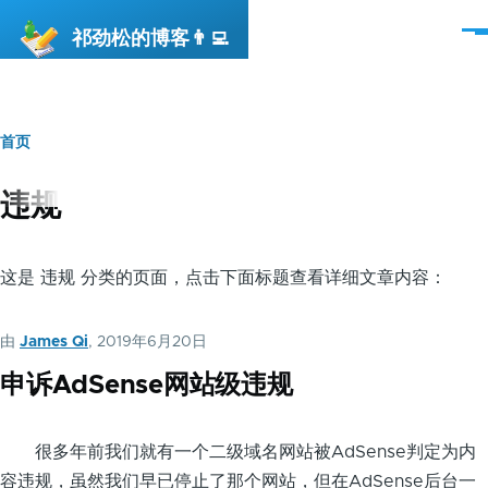
跳转到主要内容
祁劲松的博客👨‍💻
菜
单
首页
面
包
违规
屑
这是 违规 分类的页面，点击下面标题查看详细文章内容：
由
James Qi
, 2019年6月20日
申诉AdSense网站级违规
很多年前我们就有一个二级域名网站被AdSense判定为内
容违规，虽然我们早已停止了那个网站，但在AdSense后台一