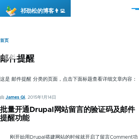
跳转到主要内容
祁劲松的博客👨‍💻
菜
单
首页
面
包
邮件提醒
屑
这是 邮件提醒 分类的页面，点击下面标题查看详细文章内容：
由
James Qi
, 2015年1月14日
批量开通Drupal网站留言的验证码及邮件
提醒功能
刚开始用Drupal搭建网站的时候就开启了留言Comment功