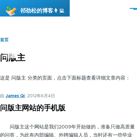
跳转到主要内容
祁劲松的博客👨‍💻
菜
单
首页
面
包
问版主
屑
这是 问版主 分类的页面，点击下面标题查看详细文章内容：
由
James Qi
, 2012年6月4日
问版主网站的手机版
问版主这个网站是我们2009年开始做的，准备只做高质量
的问答，为此有内部编辑、外聘编辑人员，当时还有一些毕业