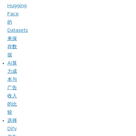
Hugging
Face
的
Datasets
来保
存数
据
AI算
力成
本与
广告
收入
的比
较
选择
Dify