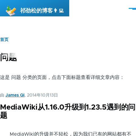
跳转到主要内容
祁劲松的博客👨‍💻
菜
单
首页
面
包
问题
屑
这是 问题 分类的页面，点击下面标题查看详细文章内容：
由
James Qi
, 2014年10月13日
MediaWiki从1.16.0升级到1.23.5遇到的问
题
MediaWiki的升级并不轻松，因为我们已有的网站都有不