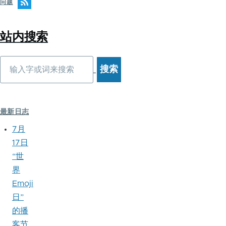
问题
站内搜索
搜
索
最新日志
7月
17日
“世
界
Emoji
日”
的播
客节