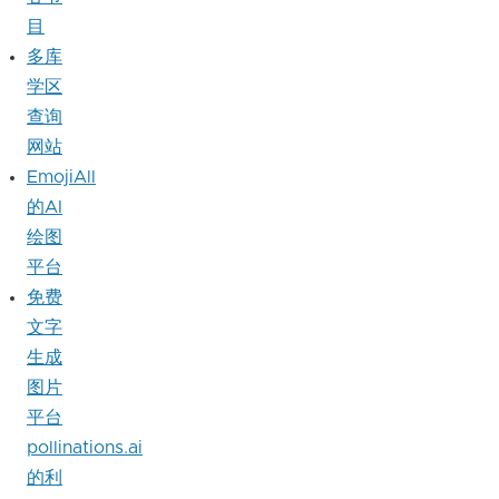
目
多库
学区
查询
网站
EmojiAll
的AI
绘图
平台
免费
文字
生成
图片
平台
pollinations.ai
的利