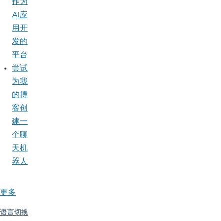
作为
AI应
用开
发的
平台
尝试
为我
的博
客创
建一
个聊
天机
器人
更多
语言切换