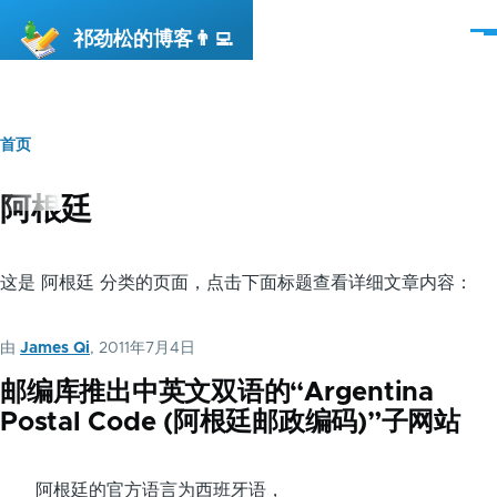
跳转到主要内容
祁劲松的博客👨‍💻
菜
单
首页
面
包
阿根廷
屑
这是 阿根廷 分类的页面，点击下面标题查看详细文章内容：
由
James Qi
, 2011年7月4日
邮编库推出中英文双语的“Argentina
Postal Code (阿根廷邮政编码)”子网站
阿根廷的官方语言为西班牙语，