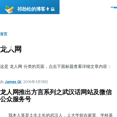
跳转到主要内容
祁劲松的博客👨‍💻
菜
单
首页
面
包
龙人网
屑
这是 龙人网 分类的页面，点击下面标题查看详细文章内容：
由
James Qi
, 2016年3月18日
龙人网推出方言系列之武汉话网站及微信
公众服务号
我本人算是土生土长的武汉人，上大学前在家里、学校基