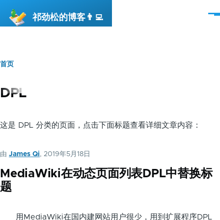
跳转到主要内容
祁劲松的博客👨‍💻
菜
单
首页
面
包
DPL
屑
这是 DPL 分类的页面，点击下面标题查看详细文章内容：
由
James Qi
, 2019年5月18日
MediaWiki在动态页面列表DPL中替换标
题
用MediaWiki在国内建网站用户很少，用到扩展程序DPL