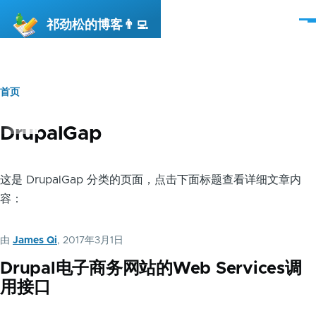
跳转到主要内容
祁劲松的博客👨‍💻
菜
单
首页
面
包
DrupalGap
屑
这是 DrupalGap 分类的页面，点击下面标题查看详细文章内
容：
由
James Qi
, 2017年3月1日
Drupal电子商务网站的Web Services调
用接口