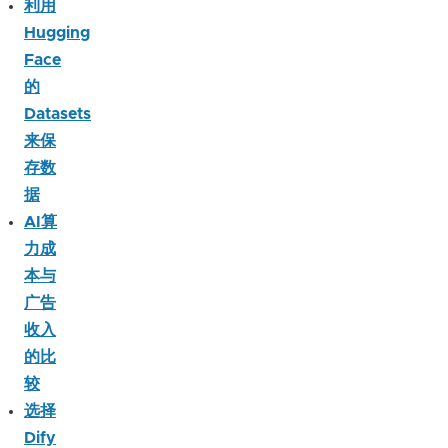
利用
Hugging
Face
的
Datasets
来保
存数
据
AI算
力成
本与
广告
收入
的比
较
选择
Dify