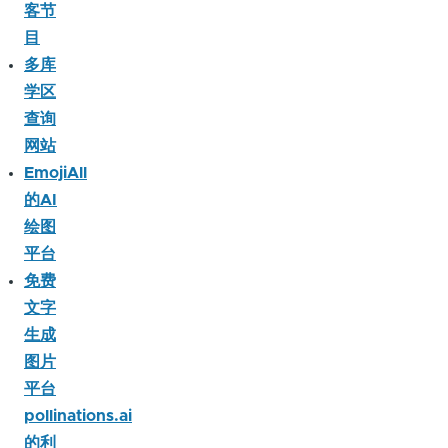
客节
目
多库
学区
查询
网站
EmojiAll
的AI
绘图
平台
免费
文字
生成
图片
平台
pollinations.ai
的利