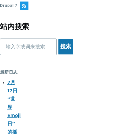
一
页
Drupal 7
页
站内搜索
搜
索
最新日志
7月
17日
“世
界
Emoji
日”
的播