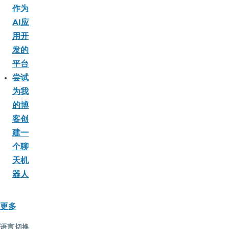
作为
AI应
用开
发的
平台
尝试
为我
的博
客创
建一
个聊
天机
器人
更多
语言切换