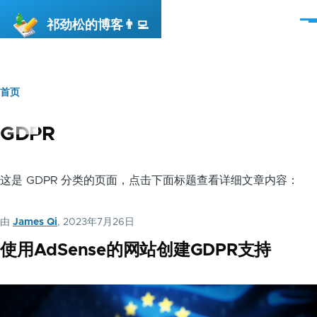
跳转到主要内容
祁劲松的博客👨‍💻
菜
单
首页
面
包
GDPR
屑
这是 GDPR 分类的页面，点击下面标题查看详细文章内容：
由
James Qi
, 2023年7月26日
使用AdSense的网站创建GDPR支持