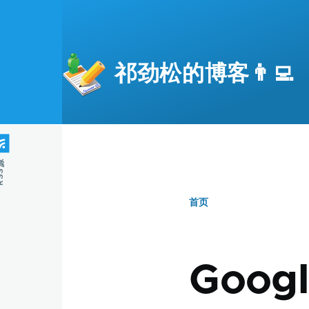
跳转到主要内容
祁劲松的博客👨‍💻
S源
首页
面
包
Googl
屑